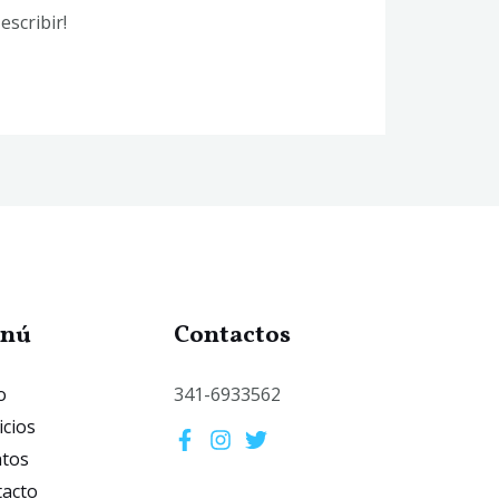
scribir!
nú
Contactos
o
341-6933562
icios
ntos
acto