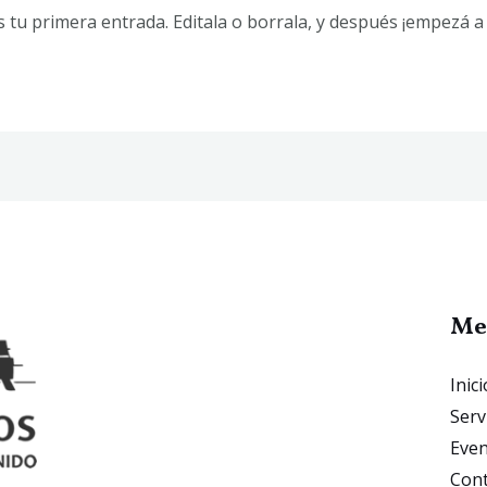
tu primera entrada. Editala o borrala, y después ¡empezá a e
Me
Inici
Serv
Eve
Cont